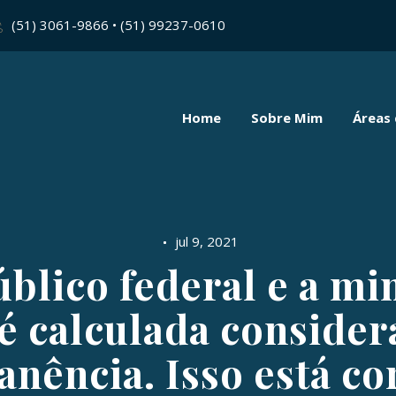
(51) 3061-9866 • (51) 99237-0610
Home
Sobre Mim
Áreas
jul 9, 2021
blico federal e a mi
 é calculada conside
nência. Isso está co