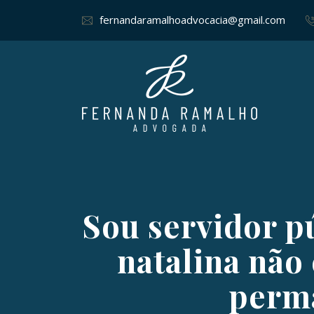
fernandaramalhoadvocacia@gmail.com
Sou servidor pú
natalina não
perma