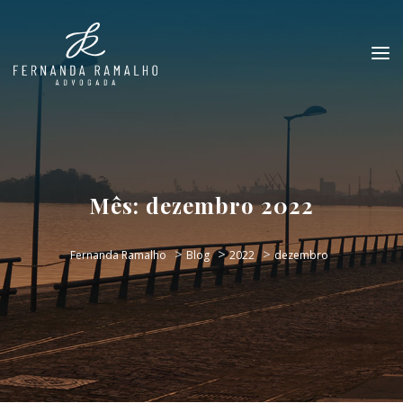
Mês:
dezembro 2022
>
>
>
Fernanda Ramalho
Blog
2022
dezembro