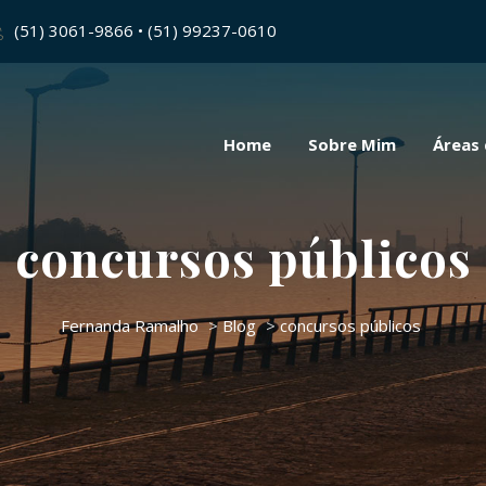
(51) 3061-9866 • (51) 99237-0610
Home
Sobre Mim
Áreas
concursos públicos
Fernanda Ramalho
>
Blog
>
concursos públicos