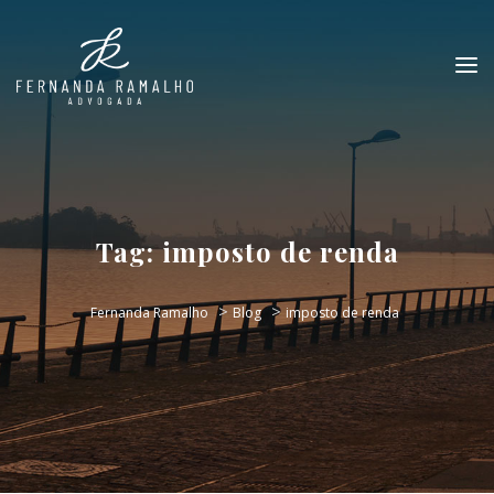
Tag:
imposto de renda
>
>
Fernanda Ramalho
Blog
imposto de renda