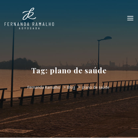
Tag:
plano de saúde
>
>
Fernanda Ramalho
Blog
plano de saúde