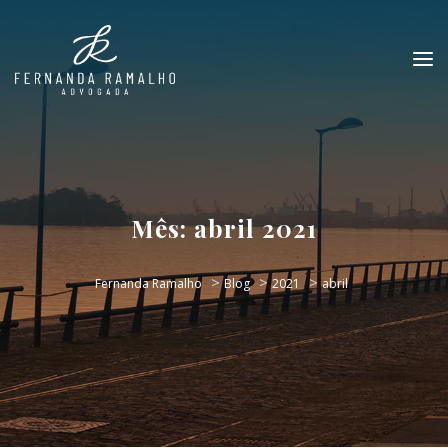
Mês:
abril 2021
>
>
>
Fernanda Ramalho
Blog
2021
abril