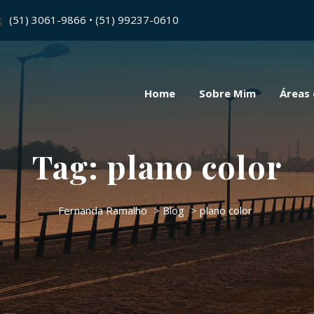
(51) 3061-9866 • (51) 99237-0610
Home
Sobre Mim
Áreas
Tag:
plano color
Fernanda Ramalho
>
Blog
>
plano color